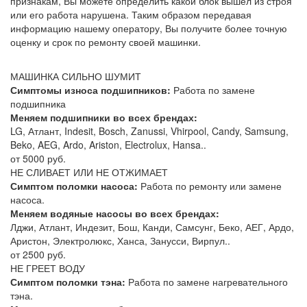
признакам, Вы можете определить какой блок вышел из строя
или его работа нарушена. Таким образом передавая
информацию нашему оператору, Вы получите более точную
оценку и срок по ремонту своей машинки.
МАШИНКА СИЛЬНО ШУМИТ
Симптомы износа подшипников:
Работа по замене
подшипника
Меняем подшипники во всех брендах:
LG, Атлант, Indesit, Bosch, Zanussi, Vhirpool, Candy, Samsung,
Beko, AEG, Ardo, Ariston, Electrolux, Hansa..
от 5000 руб.
НЕ СЛИВАЕТ ИЛИ НЕ ОТЖИМАЕТ
Симптом поломки насоса:
Работа по ремонту или замене
насоса.
Меняем водяные насосы во всех брендах:
Лджи, Атлант, Индезит, Бош, Канди, Самсунг, Беко, АЕГ, Ардо,
Аристон, Электролюкс, Ханса, Занусси, Вирпул..
от 2500 руб.
НЕ ГРЕЕТ ВОДУ
Симптом поломки тэна:
Работа по замене нагревательного
тэна.